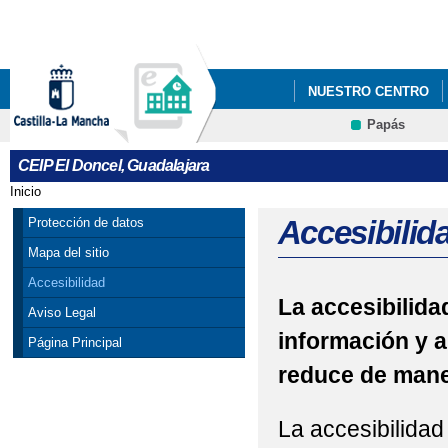
Pa
co
pri
NUESTRO CENTRO
Papás
CEIP El Doncel, Guadalajara
Inicio
Se encuentra usted aquí
Accesibilid
Protección de datos
Mapa del sitio
Accesibilidad
La accesibilidad
Aviso Legal
información y a
Página Principal
reduce de maner
La accesibilidad 